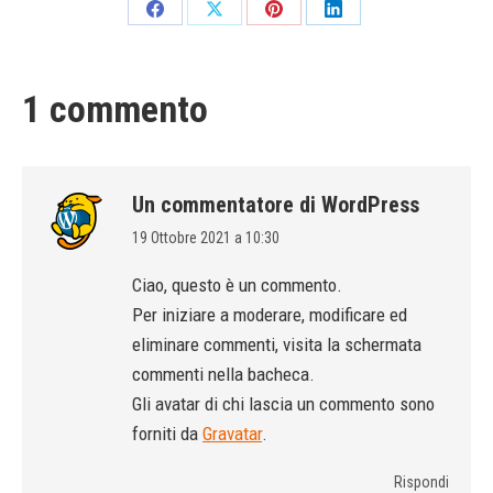
Condividi
Condividi
Condividi
Condividi
su
su
su
su
Facebook
X
Pinterest
LinkedIn
1 commento
Un commentatore di WordPress
19 Ottobre 2021 a 10:30
says:
Ciao, questo è un commento.
Per iniziare a moderare, modificare ed
eliminare commenti, visita la schermata
commenti nella bacheca.
Gli avatar di chi lascia un commento sono
forniti da
Gravatar
.
Rispondi